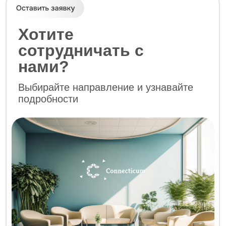
Телефон
+7 (916) 555-23-65
ООО «Коннектикум»
Все права защищены.
ИНН: 7724729200
ОГРН: 1097746784431
Р/C: 40702810500000036344
Юр. адрес: 129626, г. Москва,
Проспект Мира д. 102, к. 1, пом. 3/7
Политика конфиденциальности
Договор оферты
Согласие на обработку
персональных данных
Политика в отношении файлов cookies
Разработка сайта -
Никита Александров