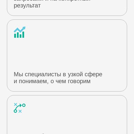
Мы любим свое дело. И каждый
заказ для нас - особенный
15
200+
Лет на рынке
Клиентов
73%+
600+
Возвратных
Консультаций
клиентов
9.1
/10
5000+