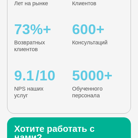
Наши идеи и
стратегии
уже внедрены в
компаниях:
Как мы
работаем?