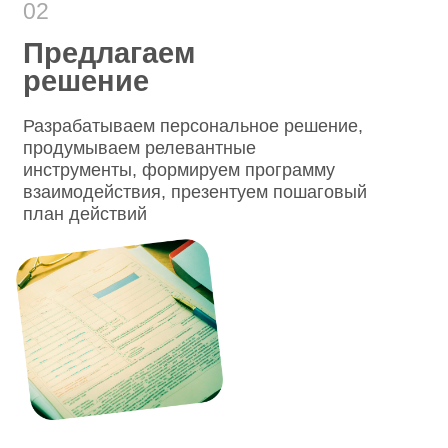
Отзывы и
рекомендации
наших клиентов:
С.Т. Патрикеева
Л.Н. Мел
Директор АНО «Центр непрерывного
Ректор ФГАОУ 
развития личности» («ПроеКТОриЯ»)
ФГАОУ ДПО «Г
Выражаем Вам искреннюю
за активное у
благодарность за содействие, интерес
дополнительн
и активное участие в реализации
программы пр
образовательной педагогической
переподготовк
программы для наставников
региональным
Всероссийского конкурса «Большая
взаимодействи
перемена»...
Читать благодар
Читать благодарственное
письмо полност