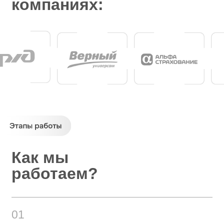
Предлагаем
решение
Разрабатываем персональное решение,
продумываем релевантные
инструменты, формируем программу
взаимодействия, презентуем пошаговый
план действий
03
Получаем