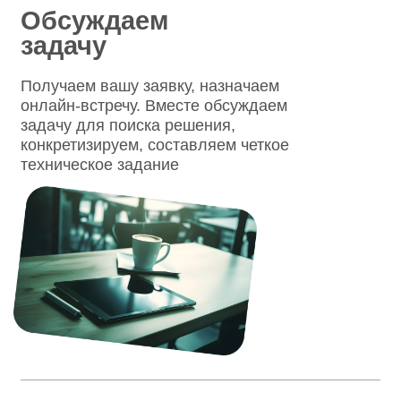
результат
В зависимости от выбранной услуги, в
конце работы вы получаете
аналитический отчет с
рекомендациями / систему ценностных
координат / стратегию внутренних
коммуникаций / план действий. Можем
помочь вам внедрить все
перечисленные опции