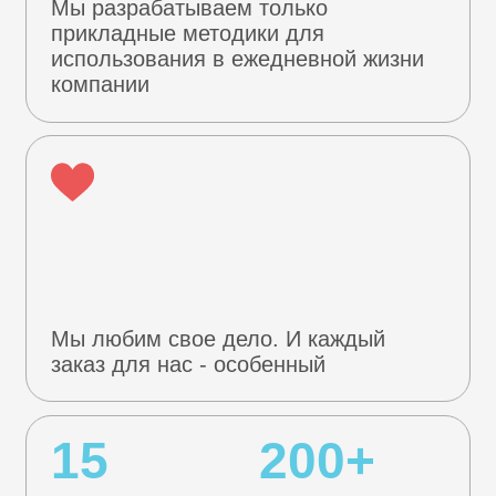
NPS наших
Обученного
услуг
персонала
Хотите работать с
нами?
Оставляйте заявку ниже
Оставить заявку